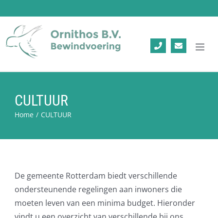
Ga
naar
inhoud
CULTUUR
Home
/
CULTUUR
De gemeente Rotterdam biedt verschillende
ondersteunende regelingen aan inwoners die
moeten leven van een minima budget. Hieronder
vindt u een overzicht van verschillende bij ons